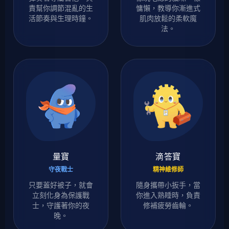
責幫你調節混亂的生
慵懶，教導你漸進式
活節奏與生理時鐘。
肌肉放鬆的柔軟魔
法。
量寶
滴答寶
守夜戰士
精神維修師
只要蓋好被子，就會
隨身攜帶小扳手，當
立刻化身為保護戰
你進入熟睡時，負責
士，守護著你的夜
修補疲勞齒輪。
晚。