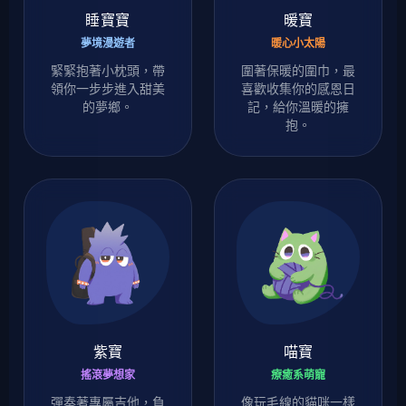
睡寶寶
暖寶
夢境漫遊者
暖心小太陽
緊緊抱著小枕頭，帶
圍著保暖的圍巾，最
領你一步步進入甜美
喜歡收集你的感恩日
的夢鄉。
記，給你溫暖的擁
抱。
紫寶
喵寶
搖滾夢想家
療癒系萌寵
彈奏著專屬吉他，負
像玩毛線的貓咪一樣