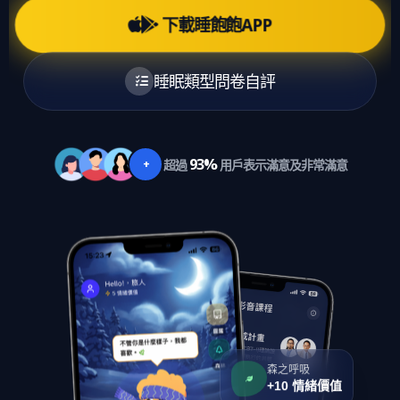
下載睡飽飽APP
睡眠類型問卷自評
93%
+
超過
用戶表示滿意及非常滿意
森之呼吸
+10 情緒價值