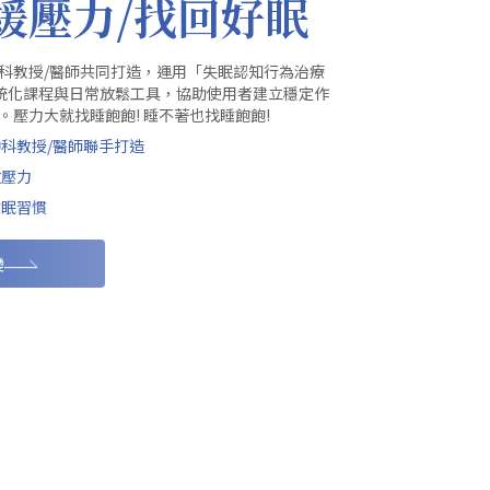
緩壓力/找回好眠
科教授/醫師共同打造，運用「失眠認知行為治療
透過系統化課程與日常放鬆工具，協助使用者建立穩定作
壓力大就找睡飽飽! 睡不著也找睡飽飽!
神科教授/醫師聯手打造
放壓力
睡眠習慣
變