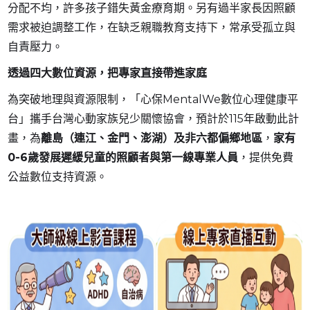
分配不均，許多孩子錯失黃金療育期。另有過半家長因照顧
需求被迫調整工作，在缺乏親職教育支持下，常承受孤立與
自責壓力。
透過四大數位資源，把專家直接帶進家庭
為突破地理與資源限制，「心保MentalWe數位心理健康平
台」攜手台灣心動家族兒少關懷協會，預計於115年啟動此計
畫，為
離島（連江、金門、澎湖）及非六都偏鄉地區
，
家有
0-6歲發展遲緩兒童的照顧者與第一線專業人員
，提供免費
公益數位支持資源。