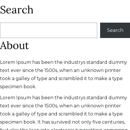
Search
搜
Search
尋
About
Lorem Ipsum has been the industrys standard dummy
text ever since the 1500s, when an unknown printer
took a galley of type and scrambled it to make a type
specimen book.
Lorem Ipsum has been the industrys standard dummy
text ever since the 1500s, when an unknown printer
took a galley of type and scrambled it to make a type
specimen book. It has survived not only five centuries,