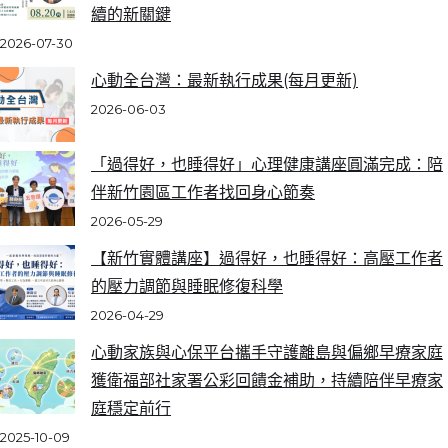
續的新關鍵
2026-07-30
心動全台灣：最新執行成果(每月更新)
2026-06-03
「過得好，也睡得好」心理健康講座圓滿完成：陪
伴新竹園區工作者找回身心節奏
2026-05-29
【新竹實體講座】過得好，也睡得好：高壓工作者
的壓力調節與睡眠修復科學
2026-04-29
心動家族與心保平台攜手守護離島與偏鄉早療家庭
獲衛福部社家署公彩回饋金補助，持續陪伴早療家
庭穩定前行
2025-10-09