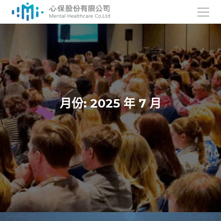
跳
至
主
要
內
容
月份:
2025 年 7 月