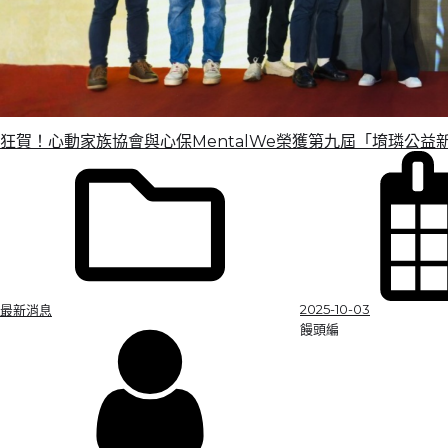
狂賀！心動家族協會與心保MentalWe榮獲第九屆「堉璘公
2025-10-03
最新消息
饅頭編