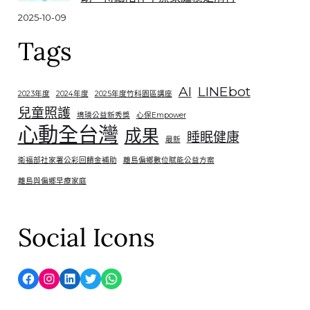
2025-10-09
Tags
AI
LINEbot
2023年度
2024年度
2025年度竹科園區講座
兒童照護
堉璘公益新秀獎
心保Empower
心動全台灣
成果
睡眠健康
最新
衛福部社家署公彩回饋金補助
離島偏鄉數位賦能公益方案
離島與偏鄉早療家庭
Social Icons
Facebook
Instagram
LinkedIn
Twitter
WhatsApp