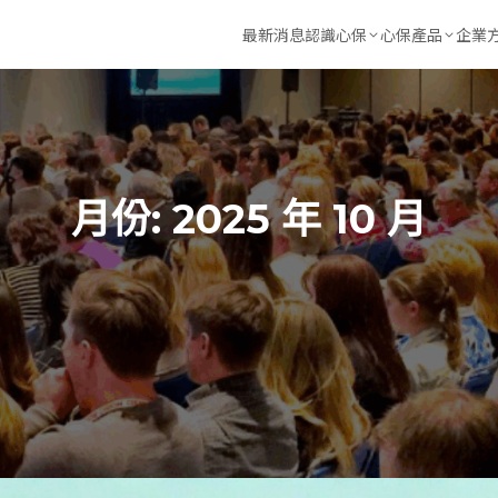
最新消息
認識心保
心保產品
企業
心保故事
心保Empower學
線上研
合作專家
心動全台灣公益專
EAP員
合作夥伴
睡飽飽APP (紓壓、
量表評測
月份:
2025 年 10 月
呼吸河豚