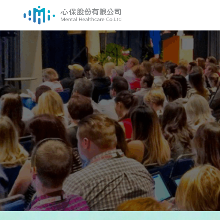
跳
至
主
要
內
容