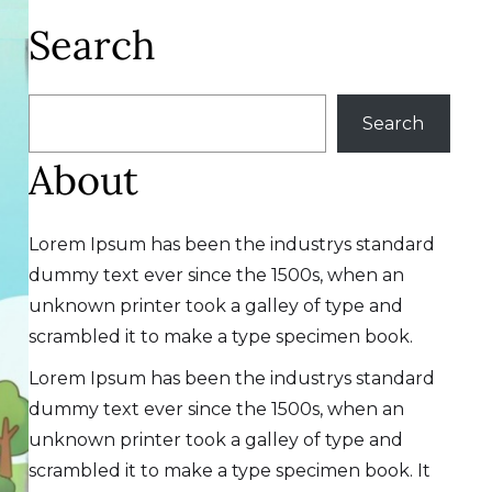
Search
搜
Search
尋
About
Lorem Ipsum has been the industrys standard
dummy text ever since the 1500s, when an
unknown printer took a galley of type and
scrambled it to make a type specimen book.
Lorem Ipsum has been the industrys standard
dummy text ever since the 1500s, when an
unknown printer took a galley of type and
scrambled it to make a type specimen book. It