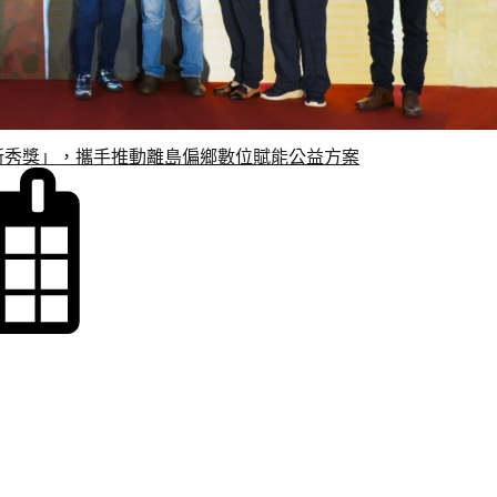
益新秀獎」，攜手推動離島偏鄉數位賦能公益方案