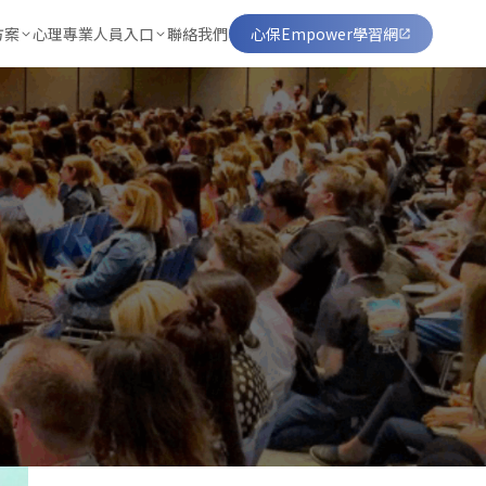
方案
心理專業人員入口
聯絡我們
心保Empower學習網
習網
討會委辦
遠距諮商視訊平台
案
工方案
睡眠)