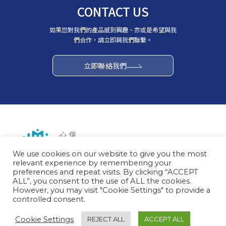
CONTACT US
如果您對我們的產品感到興趣、亦或是希望與我
們合作，請立即與我們聯繫。
立即聯絡我們
We use cookies on our website to give you the most
地址： 40308 台灣台中市西區台灣大道二段285號7樓之1
relevant experience by remembering your
營運時間：週一至週五 09:00~18:00
preferences and repeat visits. By clicking “ACCEPT
電話：04-23215997
ALL”, you consent to the use of ALL the cookies.
However, you may visit "Cookie Settings" to provide a
controlled consent.
Cookie Settings
REJECT ALL
ACCEPT ALL
心保股份有限公司 版權所有 Copyright © 2023 Mental Healthcare Co., Ltd. All