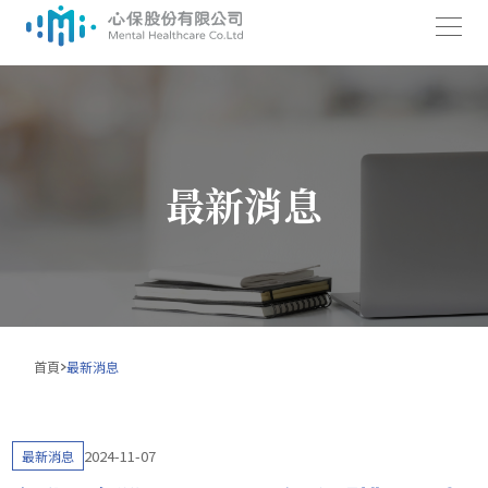
跳
至
主
要
最新消息
內
容
首頁
最新消息
2024-11-07
最新消息