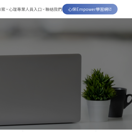
方案
心理專業人員入口
聯絡我們
心保Empower學習網
習網
討會委辦
遠距諮商視訊平台
案
工方案
睡眠)