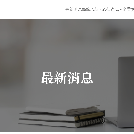
最新消息
認識心保
心保產品
企業
心保故事
心保Empower學
線上研
合作專家
心動全台灣公益專
EAP員
合作夥伴
睡飽飽APP (紓壓、
量表評測
呼吸河豚
最新消息