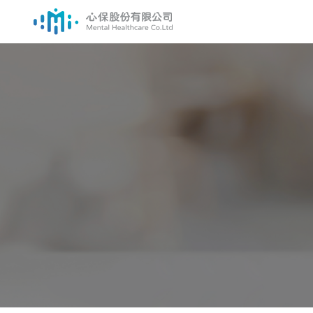
跳
至
主
要
內
容