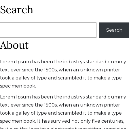
Search
搜
Search
尋
About
Lorem Ipsum has been the industrys standard dummy
text ever since the 1500s, when an unknown printer
took a galley of type and scrambled it to make a type
specimen book.
Lorem Ipsum has been the industrys standard dummy
text ever since the 1500s, when an unknown printer
took a galley of type and scrambled it to make a type
specimen book. It has survived not only five centuries,