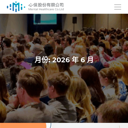
跳
至
主
要
內
容
月份:
2026 年 6 月