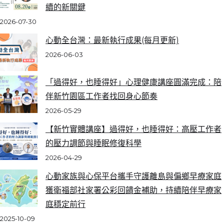
續的新關鍵
2026-07-30
心動全台灣：最新執行成果(每月更新)
2026-06-03
「過得好，也睡得好」心理健康講座圓滿完成：陪
伴新竹園區工作者找回身心節奏
2026-05-29
【新竹實體講座】過得好，也睡得好：高壓工作者
的壓力調節與睡眠修復科學
2026-04-29
心動家族與心保平台攜手守護離島與偏鄉早療家庭
獲衛福部社家署公彩回饋金補助，持續陪伴早療家
庭穩定前行
2025-10-09