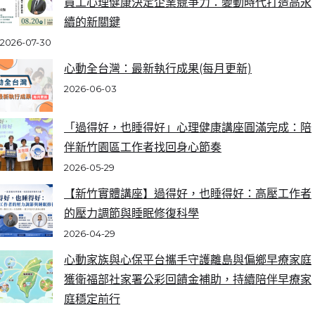
員工心理健康決定企業競爭力：變動時代打造高永
續的新關鍵
2026-07-30
心動全台灣：最新執行成果(每月更新)
2026-06-03
「過得好，也睡得好」心理健康講座圓滿完成：陪
伴新竹園區工作者找回身心節奏
2026-05-29
【新竹實體講座】過得好，也睡得好：高壓工作者
的壓力調節與睡眠修復科學
2026-04-29
心動家族與心保平台攜手守護離島與偏鄉早療家庭
獲衛福部社家署公彩回饋金補助，持續陪伴早療家
庭穩定前行