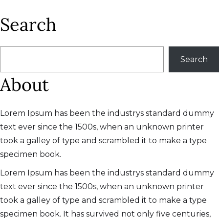
Search
搜
Search
尋
About
Lorem Ipsum has been the industrys standard dummy
text ever since the 1500s, when an unknown printer
took a galley of type and scrambled it to make a type
specimen book.
Lorem Ipsum has been the industrys standard dummy
text ever since the 1500s, when an unknown printer
took a galley of type and scrambled it to make a type
specimen book. It has survived not only five centuries,