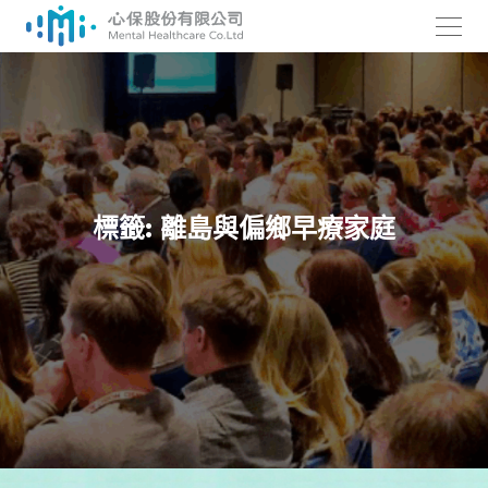
跳
至
主
要
內
容
標籤:
離島與偏鄉早療家庭