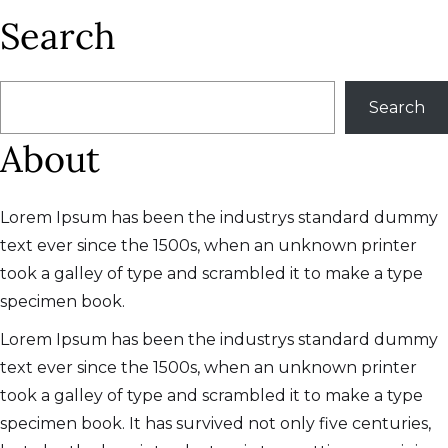
Search
搜
Search
尋
About
Lorem Ipsum has been the industrys standard dummy
text ever since the 1500s, when an unknown printer
took a galley of type and scrambled it to make a type
specimen book.
Lorem Ipsum has been the industrys standard dummy
text ever since the 1500s, when an unknown printer
took a galley of type and scrambled it to make a type
specimen book. It has survived not only five centuries,