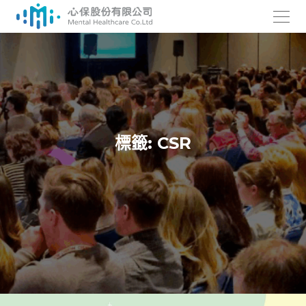
跳
至
主
要
內
容
標籤:
CSR