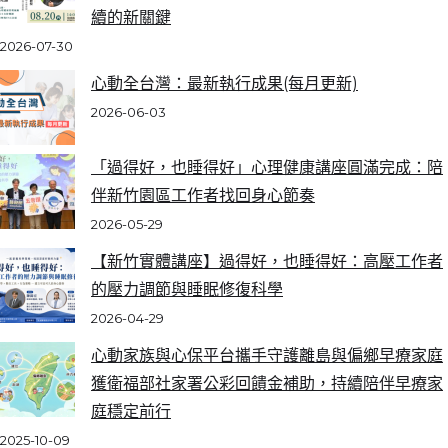
續的新關鍵
2026-07-30
心動全台灣：最新執行成果(每月更新)
2026-06-03
「過得好，也睡得好」心理健康講座圓滿完成：陪
伴新竹園區工作者找回身心節奏
2026-05-29
【新竹實體講座】過得好，也睡得好：高壓工作者
的壓力調節與睡眠修復科學
2026-04-29
心動家族與心保平台攜手守護離島與偏鄉早療家庭
獲衛福部社家署公彩回饋金補助，持續陪伴早療家
庭穩定前行
2025-10-09